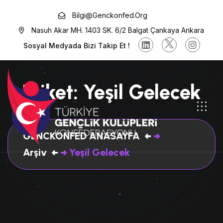
Bilgi@genckonfed.org
Nasuh Akar MH. 1403 SK. 6/2 Balgat Çankaya Ankara
Sosyal Medyada Bizi Takip Et !
Etiket:
Yeşil Gelecek
GENCKONFED ANASAYFA
Arşiv
Yeşil Gelecek