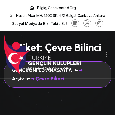
Bilgi@genckonfed.org
Nasuh Akar MH. 1403 SK. 6/2 Balgat Çankaya Ankara
Sosyal Medyada Bizi Takip Et !
Etiket:
Çevre Bilinci
GENCKONFED ANASAYFA
Arşiv
Çevre Bilinci