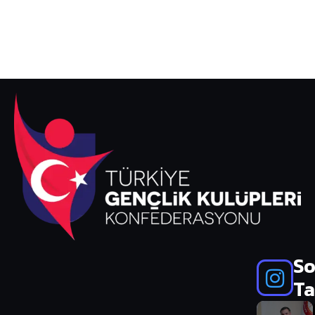
So
Ta