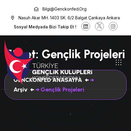
Bilgi@genckonfed.org
Nasuh Akar MH. 1403 SK. 6/2 Balgat Çankaya Ankara
Sosyal Medyada Bizi Takip Et !
Etiket:
Gençlik Projeleri
GENCKONFED ANASAYFA
Arşiv
Gençlik Projeleri