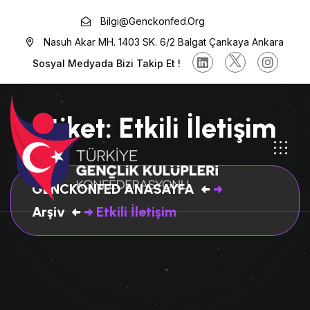
Bilgi@genckonfed.org
Nasuh Akar MH. 1403 SK. 6/2 Balgat Çankaya Ankara
Sosyal Medyada Bizi Takip Et !
Etiket:
Etkili İletişim
GENCKONFED ANASAYFA
Arşiv
Etkili İletişim